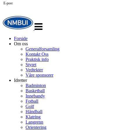
E-post
Veksle
navigasjon
Forside
Om oss
Generalforsamling
Kontakt Oss
Praktisk info
Styret
Vedtekter
Våre sponsorer
Idretter
Badminton
Basketball
Innebandy
Fotball
Golf
Håndball
Klatring
Langrenn
Orientering