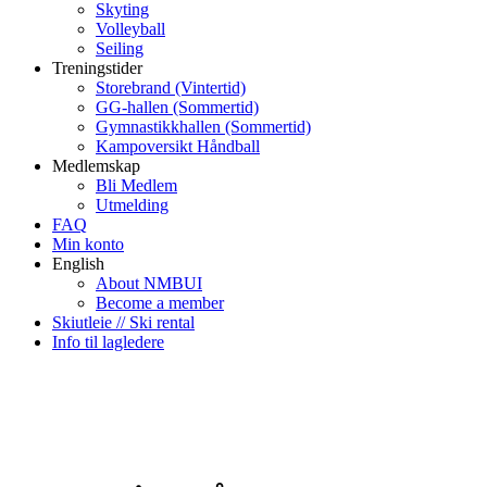
Skyting
Volleyball
Seiling
Treningstider
Storebrand (Vintertid)
GG-hallen (Sommertid)
Gymnastikkhallen (Sommertid)
Kampoversikt Håndball
Medlemskap
Bli Medlem
Utmelding
FAQ
Min konto
English
About NMBUI
Become a member
Skiutleie // Ski rental
Info til lagledere