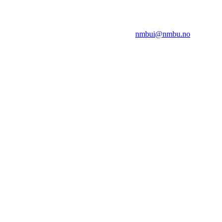
NMBUI
Herumveien 6, 1432 Ås
Kontakt oss på:
nmbui@nmbu.no