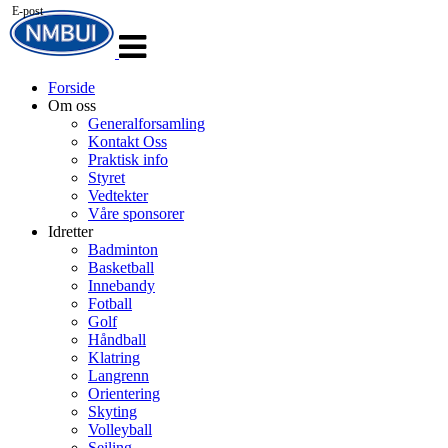
E-post
Veksle
navigasjon
Forside
Om oss
Generalforsamling
Kontakt Oss
Praktisk info
Styret
Vedtekter
Våre sponsorer
Idretter
Badminton
Basketball
Innebandy
Fotball
Golf
Håndball
Klatring
Langrenn
Orientering
Skyting
Volleyball
Seiling