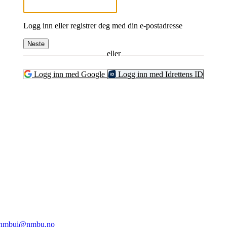
Logg inn eller registrer deg med din e-postadresse
Neste
eller
Logg inn med Google
Logg inn med Idrettens ID
ghts Reserved
1432 Ås
nmbui@nmbu.no