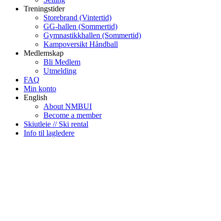
Treningstider
Storebrand (Vintertid)
GG-hallen (Sommertid)
Gymnastikkhallen (Sommertid)
Kampoversikt Håndball
Medlemskap
Bli Medlem
Utmelding
FAQ
Min konto
English
About NMBUI
Become a member
Skiutleie // Ski rental
Info til lagledere