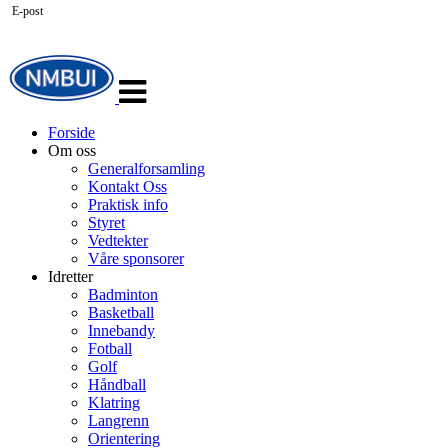
E-post
Veksle
navigasjon
Forside
Om oss
Generalforsamling
Kontakt Oss
Praktisk info
Styret
Vedtekter
Våre sponsorer
Idretter
Badminton
Basketball
Innebandy
Fotball
Golf
Håndball
Klatring
Langrenn
Orientering