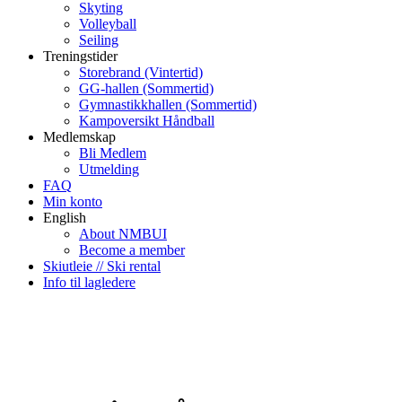
Skyting
Volleyball
Seiling
Treningstider
Storebrand (Vintertid)
GG-hallen (Sommertid)
Gymnastikkhallen (Sommertid)
Kampoversikt Håndball
Medlemskap
Bli Medlem
Utmelding
FAQ
Min konto
English
About NMBUI
Become a member
Skiutleie // Ski rental
Info til lagledere