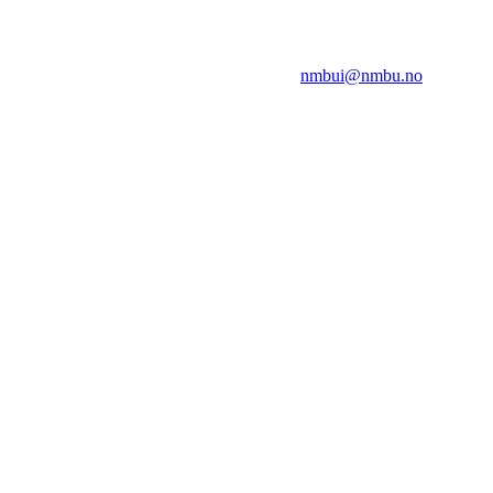
NMBUI
Herumveien 6, 1432 Ås
Kontakt oss på:
nmbui@nmbu.no