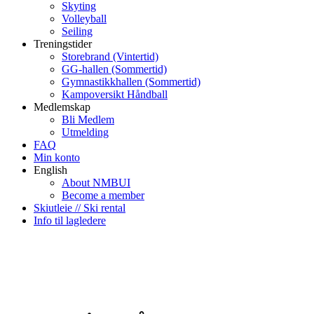
Skyting
Volleyball
Seiling
Treningstider
Storebrand (Vintertid)
GG-hallen (Sommertid)
Gymnastikkhallen (Sommertid)
Kampoversikt Håndball
Medlemskap
Bli Medlem
Utmelding
FAQ
Min konto
English
About NMBUI
Become a member
Skiutleie // Ski rental
Info til lagledere