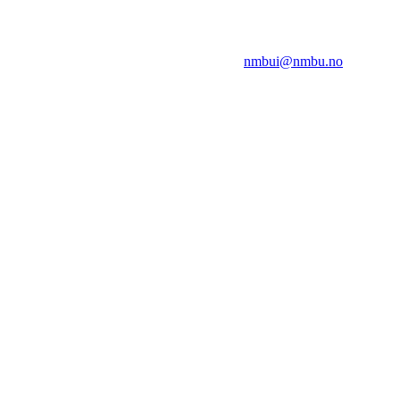
NMBUI
Herumveien 6, 1432 Ås
Kontakt oss på:
nmbui@nmbu.no