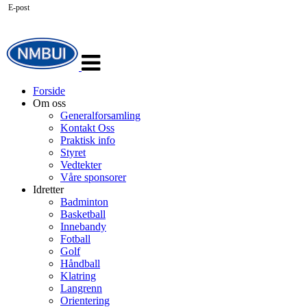
E-post
Veksle
navigasjon
Forside
Om oss
Generalforsamling
Kontakt Oss
Praktisk info
Styret
Vedtekter
Våre sponsorer
Idretter
Badminton
Basketball
Innebandy
Fotball
Golf
Håndball
Klatring
Langrenn
Orientering