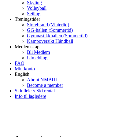
Skyting
Volleyball
Seiling
Treningstider
Storebrand (Vintertid)
GG-hallen (Sommertid)
Gymnastikkhallen (Sommertid)
Kampoversikt Håndball
Medlemskap
Bli Medlem
Utmelding
FAQ
Min konto
English
About NMBUI
Become a member
Skiutleie // Ski rental
Info til lagledere