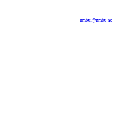
NMBUI
Herumveien 6, 1432 Ås
Kontakt oss på:
nmbui@nmbu.no