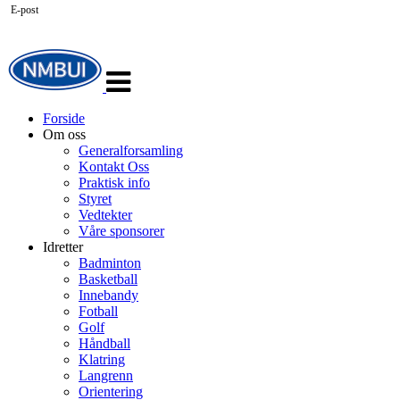
E-post
Veksle
navigasjon
Forside
Om oss
Generalforsamling
Kontakt Oss
Praktisk info
Styret
Vedtekter
Våre sponsorer
Idretter
Badminton
Basketball
Innebandy
Fotball
Golf
Håndball
Klatring
Langrenn
Orientering