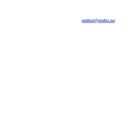
NMBUI
Herumveien 6, 1432 Ås
Kontakt oss på:
nmbui@nmbu.no