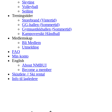
Skyting
Volleyball
Seiling
Treningstider
Storebrand (Vintertid)
GG-hallen (Sommertid)
Gymnastikkhallen (Sommertid)
Kampoversikt Håndball
Medlemskap
Bli Medlem
Utmelding
FAQ
Min konto
English
About NMBUI
Become a member
Skiutleie // Ski rental
Info til lagledere