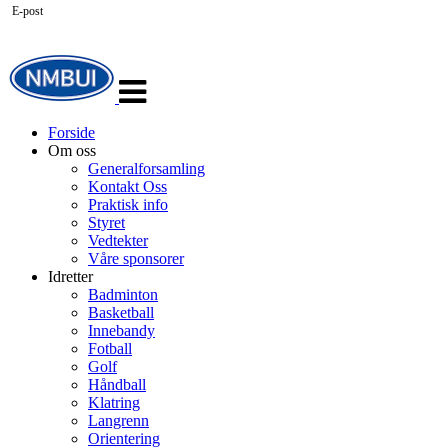
E-post
Veksle
navigasjon
Forside
Om oss
Generalforsamling
Kontakt Oss
Praktisk info
Styret
Vedtekter
Våre sponsorer
Idretter
Badminton
Basketball
Innebandy
Fotball
Golf
Håndball
Klatring
Langrenn
Orientering